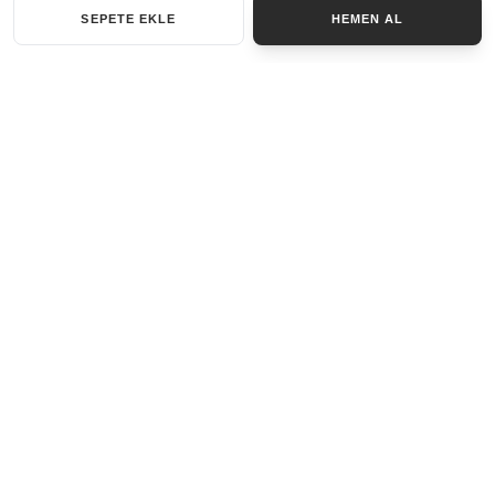
SEPETE EKLE
HEMEN AL
KATEGORILER
AKSESUAR SET
ANAHTARLIK
BILEKLIK
GENEL
KOLYE