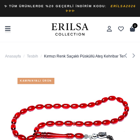
✨ TÜM ÜRÜNLERDE %20 GEÇERLI İNDIRIM KODU:
ERILSA2026
✨✨✨
0
Anasayfa
/
Tesbih
/
Kırmızı Renk Saçaklı Püsküllü Ateş Kehribar Tesbih
KAMPANYALI ÜRÜN