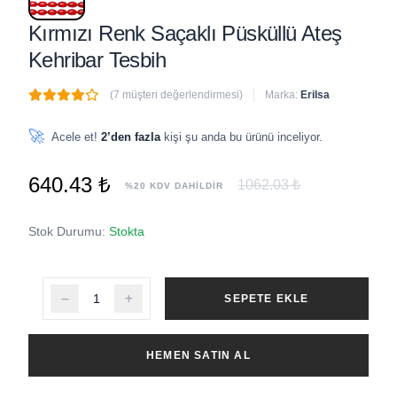
Kırmızı Renk Saçaklı Püsküllü Ateş
Kehribar Tesbih
(7 müşteri değerlendirmesi)
Marka:
Erilsa
🔥
5 adet
son 1 saat içinde satıldı
🚀
Acele et!
2’den fazla
kişi şu anda bu ürünü inceliyor.
640.43 ₺
1062.03 ₺
%20 KDV DAHİLDİR
Stok Durumu:
Stokta
SEPETE EKLE
HEMEN SATIN AL