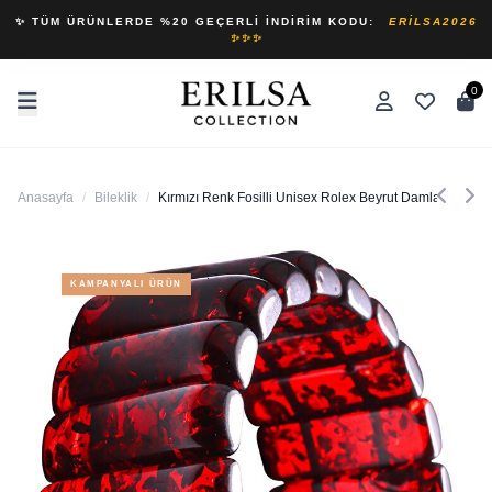
✨ TÜM ÜRÜNLERDE %20 GEÇERLI İNDIRIM KODU:
ERILSA2026
✨✨✨
0
Anasayfa
/
Bileklik
/
Kırmızı Renk Fosilli Unisex Rolex Beyrut Damla Kehribar
KAMPANYALI ÜRÜN