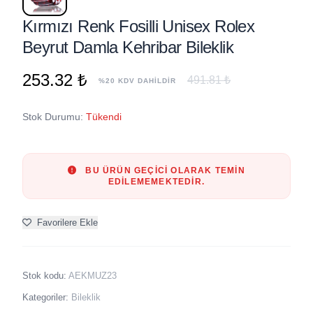
Kırmızı Renk Fosilli Unisex Rolex
Beyrut Damla Kehribar Bileklik
253.32 ₺
491.81 ₺
%20 KDV DAHİLDİR
Stok Durumu:
Tükendi
BU ÜRÜN GEÇICI OLARAK TEMIN
EDILEMEMEKTEDIR.
Favorilere Ekle
Stok kodu:
AEKMUZ23
Kategoriler:
Bileklik