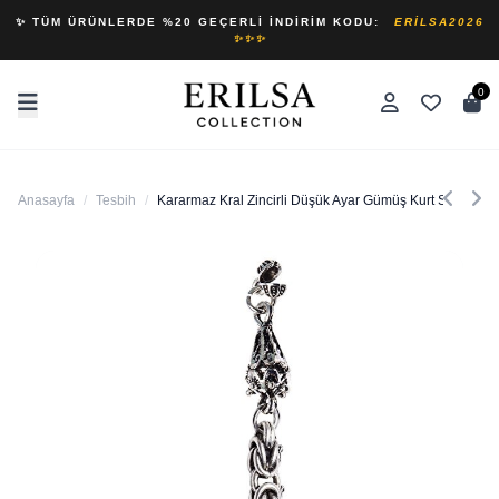
✨ TÜM ÜRÜNLERDE %20 GEÇERLI İNDIRIM KODU:
ERILSA2026
✨✨✨
0
Anasayfa
/
Tesbih
/
Kararmaz Kral Zincirli Düşük Ayar Gümüş Kurt Sembolü 