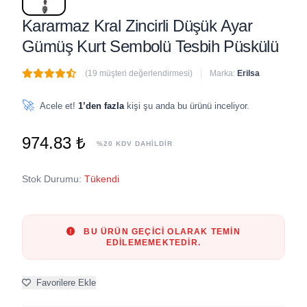
Kararmaz Kral Zincirli Düşük Ayar
Gümüş Kurt Sembolü Tesbih Püskülü
(19 müşteri değerlendirmesi)
Marka:
Erilsa
🔥
1 adet
son 1 saat içinde satıldı
🚀
Acele et!
1’den fazla
kişi şu anda bu ürünü inceliyor.
974.83 ₺
%20 KDV DAHİLDİR
Stok Durumu:
Tükendi
BU ÜRÜN GEÇICI OLARAK TEMIN
EDILEMEMEKTEDIR.
Favorilere Ekle