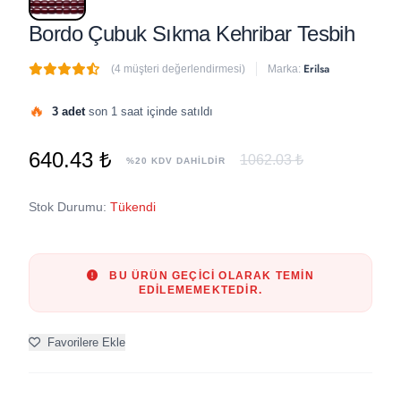
Bordo Çubuk Sıkma Kehribar Tesbih
Erilsa
(4 müşteri değerlendirmesi)
Marka:
🔥
3 adet
son 1 saat içinde satıldı
640.43 ₺
1062.03 ₺
%20 KDV DAHİLDİR
Stok Durumu:
Tükendi
BU ÜRÜN GEÇICI OLARAK TEMIN
EDILEMEMEKTEDIR.
Favorilere Ekle