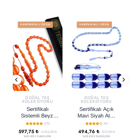
KAMPANYALI ÜRÜN
KAMPANYALI ÜRÜN
DOĞAL TAŞ
DOĞAL TAŞ
KOLEKSIYONU
KOLEKSIYONU
Sertifikalı
Sertifikalı Açık
S
Sistemli Beyzi
Mavi Siyah Ateş
P
Kesim Halkalı
Kehribar Tesbih
(15)
(4)
Ateş Kehribar
K
597,75 ₺
494,76 ₺
4
1.001,90 ₺
872,86 ₺
Tesbih
%20 KDV DAHİLDİR
%20 KDV DAHİLDİR