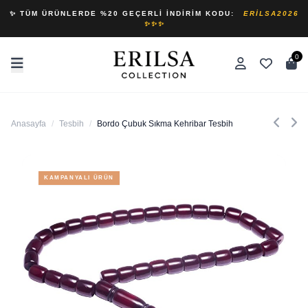
✨ TÜM ÜRÜNLERDE %20 GEÇERLI İNDIRIM KODU:
ERILSA2026
✨✨✨
0
Anasayfa
/
Tesbih
/
Bordo Çubuk Sıkma Kehribar Tesbih
KAMPANYALI ÜRÜN