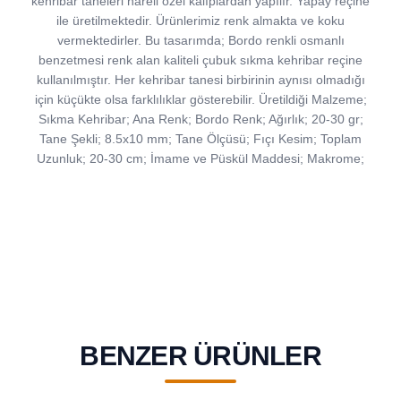
kehribar taneleri hareli özel kalıplardan yapılır. Yapay reçine
ile üretilmektedir. Ürünlerimiz renk almakta ve koku
vermektedirler. Bu tasarımda; Bordo renkli osmanlı
benzetmesi renk alan kaliteli çubuk sıkma kehribar reçine
kullanılmıştır. Her kehribar tanesi birbirinin aynısı olmadığı
için küçükte olsa farklılıklar gösterebilir. Üretildiği Malzeme;
Sıkma Kehribar; Ana Renk; Bordo Renk; Ağırlık; 20-30 gr;
Tane Şekli; 8.5x10 mm; Tane Ölçüsü; Fıçı Kesim; Toplam
Uzunluk; 20-30 cm; İmame ve Püskül Maddesi; Makrome;
BENZER ÜRÜNLER