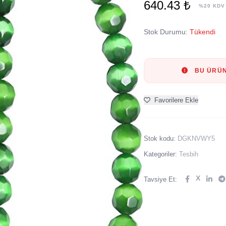
640.43 ₺
%20 KDV
Stok Durumu:
Tükendi
BU ÜRÜN
Favorilere Ekle
Stok kodu:
DGKNVWY5
Kategoriler:
Tesbih
X
Tavsiye Et: