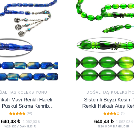
ĞAL TAŞ KOLEKSIYONU
DOĞAL TAŞ KOLEKSIY
fikalı Mavi Renkli Hareli
Sistemli Beyzi Kesim 
 Püskül Sıkma Kehribar
Renkli Halkalı Ateş Keh
Tesbih
Tesbih
(10)
(8)
640,43 ₺
640,43 ₺
1.062,03 ₺
1.062,03 ₺
%20 KDV DAHİLDİR
%20 KDV DAHİLDİR