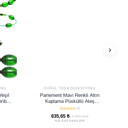
ONU
DOĞAL TAŞ KOLEKSIYONU
Yeşil
Parlement Mavi Renkli Altın
ribar
Kaplama Püsküllü Ateş
Kehribar Tesbih
(0)
635,65 ₺
1.062,03 ₺
%20 KDV DAHİLDİR