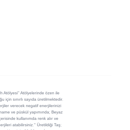
 Atölyesi'' Atölyelerinde özen ile
u için sınırlı sayıda üretilmektedir.
iler verecek negatif enerjilerinizi
ır. İmame ve püskül yapımında; Beyaz
 içerisinde kullanımda renk alır ve
eri atabilirsiniz.'' Üretildiği Taş;