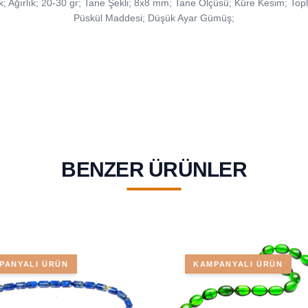
; Ağırlık; 20-30 gr; Tane Şekli; 8x8 mm; Tane Ölçüsü; Küre Kesim; T
Püskül Maddesi; Düşük Ayar Gümüş;
BENZER ÜRÜNLER
PANYALI ÜRÜN
KAMPANYALI ÜRÜN