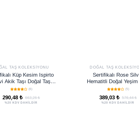
ĞAL TAŞ KOLEKSIYONU
DOĞAL TAŞ KOLEKSIY
fikalı Küp Kesim Ispirto
Sertifikalı Rose Silv
i Akik Taşı Doğal Taş
Hematitli Doğal Yeşim
Bileklik
Bileklik - Ayarlamal
(6)
(5)
290,48 ₺
389,03 ₺
663,26 ₺
576,44 ₺
%20 KDV DAHİLDİR
%20 KDV DAHİLDİR