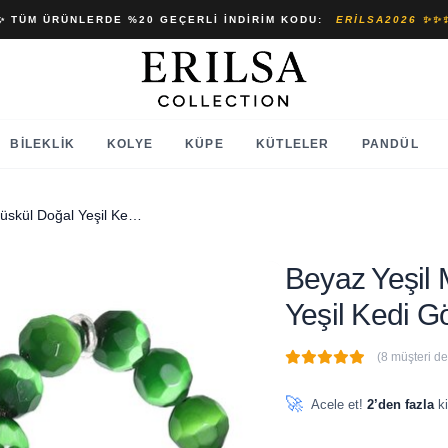
✨ TÜM ÜRÜNLERDE %20 GEÇERLI İNDIRIM KODU:
ERILSA2026 ✨✨
BILEKLIK
KOLYE
KÜPE
KÜTLELER
PANDÜL
Beyaz Yeşil Mineli Telkari Püskül Doğal Yeşil Kedi Gözü Taşı Tesbih
Beyaz Yeşil 
Yeşil Kedi G
(8 müşteri d
🔥
4 adet
son 1 saat içinde
🚀
Acele et!
2’den fazla
ki