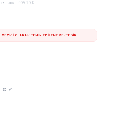
995.19 ₺
 DAHİLDİR
 GEÇICI OLARAK TEMIN EDILEMEMEKTEDIR.