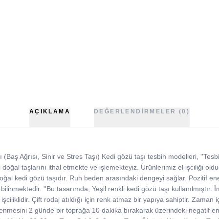
AÇIKLAMA
DEĞERLENDIRMELER (0)
Baş Ağrısı, Sinir ve Stres Taşı) Kedi gözü taşı tesbih modelleri, ''Tesbih
 doğal taşlarını ithal etmekte ve işlemekteyiz. Ürünlerimiz el işciliği olduğ
al kedi gözü taşıdır. Ruh beden arasındaki dengeyi sağlar. Pozitif enerj
ak bilinmektedir. ''Bu tasarımda; Yeşil renkli kedi gözü taşı kullanılmışt
 işciliklidir. Çift rodaj atıldığı için renk atmaz bir yapıya sahiptir. Zaman
lenmesini 2 günde bir toprağa 10 dakika bırakarak üzerindeki negatif enerjil