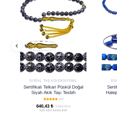
DOĞAL TAŞ KOLEKSIYONU
DO
Sertifikalı Telkari Püskül Doğal
Serti
Siyah Akik Taşı Tesbih
Halep
(24)
640,43 ₺
1.062,03 ₺
%20 KDV DAHİLDİR