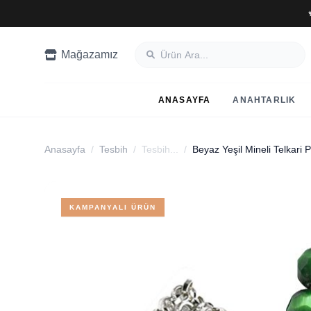
Mağazamız
ANASAYFA
ANAHTARLIK
Anasayfa
/
Tesbih
/
Tesbih...
/
KAMPANYALI ÜRÜN