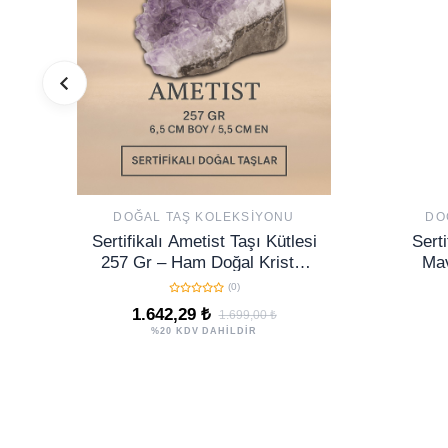
DOĞAL TAŞ KOLEKSIYONU
DO
Sertifikalı Ametist Taşı Kütlesi
Serti
257 Gr – Ham Doğal Kristal
Mav
Dekoratif Taş Stres Azaltır
(0)
Huzur Verir
1.642,29 ₺
1.699,00 ₺
%20 KDV DAHİLDİR