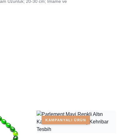
oplam Uzunluk; 20-30 cm; İmame ve
KAMPANYALI ÜRÜN