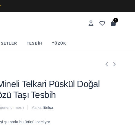
✨
0
SETLER
TESBIH
YÜZÜK
Mineli Telkari Püskül Doğal
özü Taşı Tesbih
eğerlendirmesi)
Marka:
Erilsa
 satıldı
şi şu anda bu ürünü inceliyor.