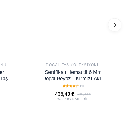
ONU
DOĞAL TAŞ KOLEKSIYONU
er
Sertifikalı Hematitli 6 Mm
 Taşı
Doğal Beyaz - Kırmızı Akik
ı
Taşı Bileklik - Ayarlamalı
(4)
435,43 ₺
636,44 ₺
%20 KDV DAHİLDİR