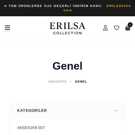
✨ TÜM ÜRÜNLERDE %20 GEÇERLI İNDIRIM KODU:
ERILSA2026
✨✨✨
0
Genel
ANASAYFA
/
GENEL
KATEGORILER
AKSESUAR SET